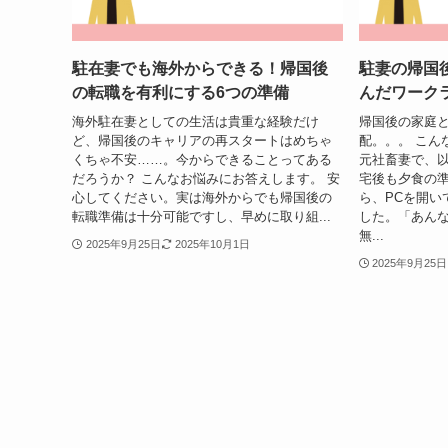
駐在妻でも海外からできる！帰国後
駐妻の帰国
の転職を有利にする6つの準備
んだワーク
海外駐在妻としての生活は貴重な経験だけ
帰国後の家庭
ど、帰国後のキャリアの再スタートはめちゃ
配。。。 こん
くちゃ不安……。今からできることってある
元社畜妻で、
だろうか？ こんなお悩みにお答えします。 安
宅後も夕食の
心してください。実は海外からでも帰国後の
ら、PCを開い
転職準備は十分可能ですし、早めに取り組...
した。「あん
無...
2025年9月25日
2025年10月1日
2025年9月25日