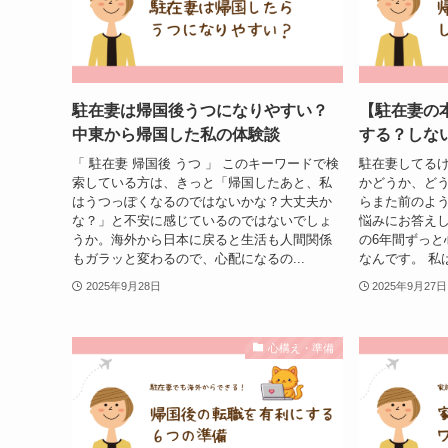
駐在妻は帰国後うつになりやすい？
【駐在妻の
中東から帰国した私の体験談
する？しな
「 駐在妻 帰国後 うつ 」 このキーワードで検
駐在妻してる
索している方は、きっと「帰国したあと、私
かどうか、ど
はうつっぽくなるのではないかな？大丈夫か
らまた前のよう
な？」と不安に感じているのではないでしょ
悩みにお答えし
うか。海外から日本に戻ると生活も人間関係
の6年間ずっと
もガラッと変わるので、心配になるの...
なんです。 私は
2025年9月28日
2025年9月27日
心構え・準備