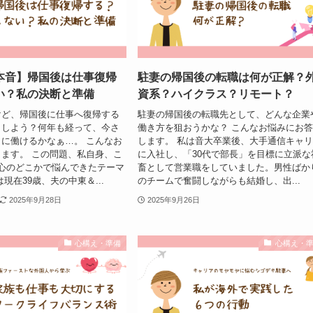
本音】帰国後は仕事復帰
駐妻の帰国後の転職は何が正解？
い？私の決断と準備
資系？ハイクラス？リモート？
けど、帰国後に仕事へ復帰する
駐妻の帰国後の転職先として、どんな企業
うしよう？何年も経って、今さ
働き方を狙おうかな？ こんなお悩みにお
に働けるかなぁ…。 こんなお
します。 私は音大卒業後、大手通信キャ
ます。 この問題、私自身、こ
に入社し、「30代で部長」を目標に立派な
心のどこかで悩んできたテーマ
畜として営業職をしていました。男性ばか
現在39歳、夫の中東＆...
のチームで奮闘しながらも結婚し、出...
2025年9月28日
2025年9月26日
心構え・準備
心構え・