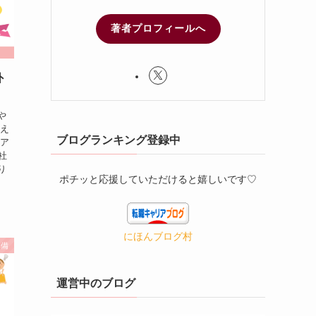
著者プロフィールへ
外
や
答え
ブログランキング登録中
リア
社
り
ポチッと応援していただけると嬉しいです♡
にほんブログ村
準備
運営中のブログ