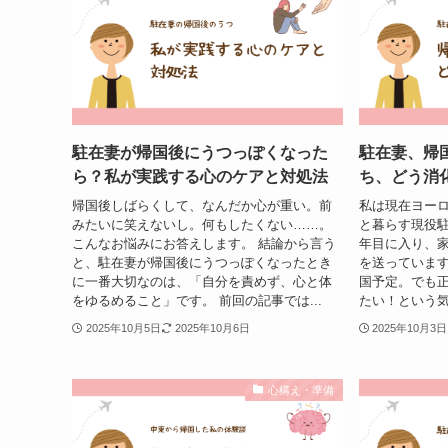
駐在妻が帰国後にうつっぽくなった
駐在妻、帰
ら？私が実践する心のケアと対処法
ち、どう消
帰国後しばらくして、なんだか心が重い。前
私は現在ヨーロ
みたいに笑えないし。何もしたくない……。
と暮らす現役駐
こんなお悩みにお答えします。 結論から言う
年目に入り、
と、駐在妻が帰国後にうつっぽくなったとき
を送っています
に一番大切なのは、「自分を責めず、心と体
国予定。でも
をゆるめること」です。 前回の記事では...
たい！という気
2025年10月5日
2025年10月6日
2025年10月3日
心構え・準備