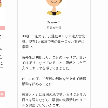
みゃーこ
駐妻６年目
39歳、3児の母。元通信キャリア法人営業
て
職。現在5人家族で夫のヨーロッパ赴任に
帯同中。
を
し
海外生活初期より、自分のキャリアが置い
仕
てけぼりになっていることに漠然とした不
 こ
安＆モヤモヤを感じてきました。
ヨー
.
が、この度、半年後の帰国を見据えて転職
活動を始めることに！
家族とともに異国の地で笑いあり涙ありの
準備
日々を送りながら、駐妻の転職活動のリア
ルをお届けしていきます。