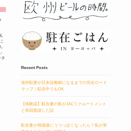
キ
私
じこ
ん
ぃ
ンタ
Recent Posts
海外駐妻が日本語教師になるまでの完全ロード
マップ｜駐在中でもOK
【体験談】駐在妻の私がJACリクルートメント
と初回面談した話
駐在妻が帰国後にうつっぽくなったら？私が実