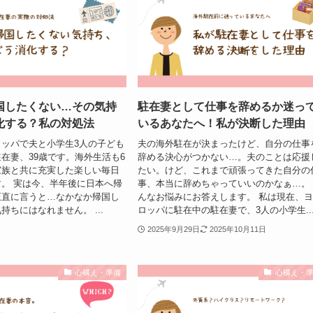
国したくない…その気持
駐在妻として仕事を辞めるか迷っ
化する？私の対処法
いるあなたへ！私が決断した理由
ッパで夫と小学生3人の子ども
夫の海外駐在が決まったけど、自分の仕事
在妻、39歳です。海外生活も6
辞める決心がつかない…。夫のことは応援
家族と共に充実した楽しい毎日
たい。けど、これまで頑張ってきた自分の
。 実は今、半年後に日本へ帰
事、本当に辞めちゃっていいのかなぁ…。
正直に言うと…なかなか帰国し
んなお悩みにお答えします。 私は現在、
持ちにはなれません。 ...
ロッパに駐在中の駐在妻で、3人の小学生..
2025年9月29日
2025年10月11日
心構え・準備
心構え・