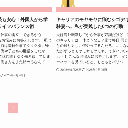
後も安心！外国人から学
キャリアのモヤモヤに悩むシゴデ
ライフバランス術
駐妻へ。私が実践した6つの行動
と仕事の両立、できるか心
夫は海外転勤してから仕事が好調だけど、
なお悩みにお答えします。 私は
のキャリアは一体どうなる？家で毎日 同
以前は毎日仕事でクタクタ。帰
との繰り返し。何やってるんだろ……。な
準備や子どもの世話をしなが
だかずっとモヤモヤモヤモヤ、うぎいいい
て休む間もなく働き続けていま
ぃぃ！ こんなお悩みにお答えします。 イ
な働き方をまた始めるなんて
ーネットを見ていると、もともとバリバ...
2025年9月25日
2025年9月26日
2025年9月26日
1